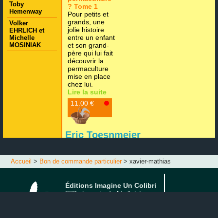
Toby
? Tome 1
Hemenway
Pour petits et
grands, une
Volker
jolie histoire
EHRLICH et
entre un enfant
Michelle
MOSINIAK
et son grand-
père qui lui fait
découvrir la
permaculture
mise en place
chez lui.
Lire la suite
11.00 €
Eric Toesnmeier
Accueil
>
Bon de commande particulier
> xavier-mathias
Éditions Imagine Un Colibri
980 chemain de l'évêché
16570 MARSAC
FRANCE