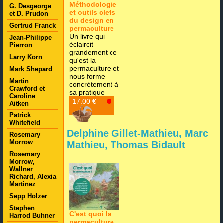
Méthodologie
G. Desgeorge
et outils clefs
et D. Prudon
du design en
Gertrud Franck
permaculture
Un livre qui
Jean-Philippe
éclaircit
Pierron
grandement ce
Larry Korn
qu'est la
permaculture et
Mark Shepard
nous forme
Martin
concrètement à
Crawford et
sa pratique
Caroline
Lire la suite
17.00 €
Aitken
Patrick
Whitefield
Delphine Gillet-Mathieu, Marc
Rosemary
Morrow
Mathieu, Thomas Bidault
Rosemary
Morrow,
Wallner
Richard, Alexia
Martinez
Sepp Holzer
Stephen
C'est quoi la
Harrod Buhner
permaculture