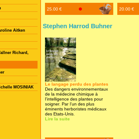
n
25.00 €
20.00 €
Stephen Harrod Buhner
roline Aitken
llner Richard,
ner
Le langage perdu des plantes
ichelle MOSINIAK
Des dangers environnementaux
de la médecine chimique à
l'intelligence des plantes pour
soigner. Par l’un des plus
éminents herboristes médicaux
des Etats-Unis.
Lire la suite