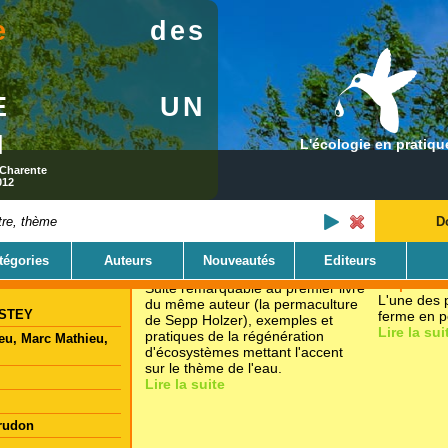
e
des
22.00 €
s
Sepp Holzer
GINE UN
I
L'écologie en pratiqu
 Charente
012
D
tégories
Auteurs
Nouveautés
Editeurs
Désert ou paradis
La permac
Suite remarquable au premier livre
L'une des p
du même auteur (la permaculture
USTEY
ferme en p
de Sepp Holzer), exemples et
Lire la sui
pratiques de la régénération
ieu, Marc Mathieu,
d'écosystèmes mettant l'accent
sur le thème de l'eau.
Lire la suite
Prudon