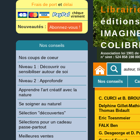
Frais de port
et
délai
Librairi
édition
Nouveautés :
Abonnez-vous !
IMA
COLIBR
Nos conseils
Association loi 1901 de
Nos coups de coeur
n° siret : 524 858 198 00
Niveau 1 : Découvrir ou
sensibiliser autour de soi
Auteurs
Niveau 2 : Approfondir
Nos conseils
Ca
Apprendre l'art créatif avec la
nature
C. CURCI et B. BRO
Se soigner au naturel
Delphine Gillet-Math
Thomas Bidault
Sélection "découvertes"
Eric Toesnmeier
Sélections pour un cadeau
FALK Ben
passe-partout
G. Desgeorge et D. 
Meilleures ventes