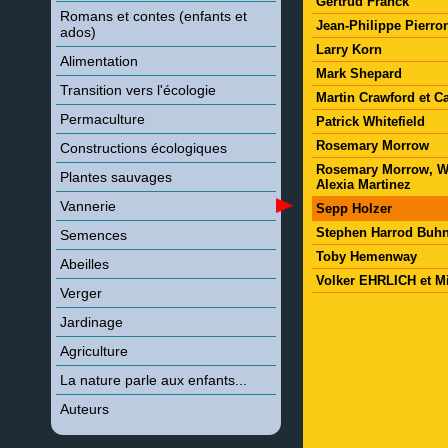
Gertrud Franck
Romans et contes (enfants et
Jean-Philippe Pierro
ados)
Larry Korn
Alimentation
Mark Shepard
Transition vers l'écologie
Martin Crawford et Ca
Permaculture
Patrick Whitefield
Rosemary Morrow
Constructions écologiques
Rosemary Morrow, Wa
Plantes sauvages
Alexia Martinez
Vannerie
Sepp Holzer
Stephen Harrod Buh
Semences
Toby Hemenway
Abeilles
Volker EHRLICH et M
Verger
Jardinage
Agriculture
La nature parle aux enfants...
Auteurs