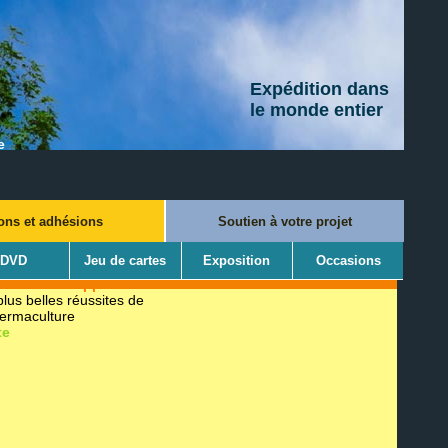
Expédition dans
le monde entier
e
ons et adhésions
Soutien à votre projet
DVD
Jeu de cartes
Exposition
Occasions
ulture de Sepp Holzer
lus belles réussites de
ermaculture
te