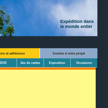
Expédition dans
le monde entier
e
ons et adhésions
Soutien à votre projet
DVD
Jeu de cartes
Exposition
Occasions