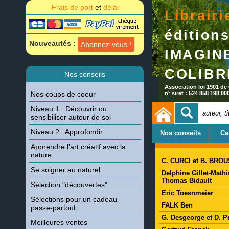
Frais de port
et
délai
Librairi
édition
Nouveautés :
Abonnez-vous !
IMA
COLIBR
Nos conseils
Association loi 1901 de
Nos coups de coeur
n° siret : 524 858 198 00
Niveau 1 : Découvrir ou
sensibiliser autour de soi
Auteurs
Niveau 2 : Approfondir
Nos conseils
Ca
Apprendre l'art créatif avec la
nature
C. CURCI et B. BRO
Se soigner au naturel
Delphine Gillet-Math
Thomas Bidault
Sélection "découvertes"
Eric Toesnmeier
Sélections pour un cadeau
FALK Ben
passe-partout
G. Desgeorge et D. 
Meilleures ventes