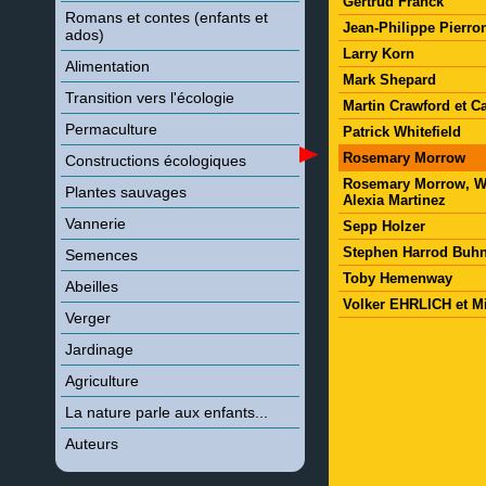
Gertrud Franck
Romans et contes (enfants et
Jean-Philippe Pierro
ados)
Larry Korn
Alimentation
Mark Shepard
Transition vers l'écologie
Martin Crawford et Ca
Permaculture
Patrick Whitefield
Rosemary Morrow
Constructions écologiques
Rosemary Morrow, Wa
Plantes sauvages
Alexia Martinez
Vannerie
Sepp Holzer
Stephen Harrod Buh
Semences
Toby Hemenway
Abeilles
Volker EHRLICH et M
Verger
Jardinage
Agriculture
La nature parle aux enfants...
Auteurs