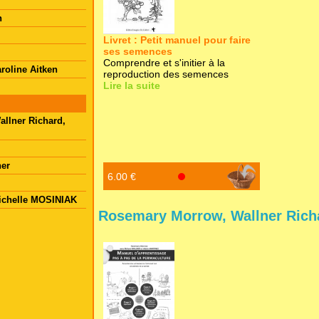
n
Livret : Petit manuel pour faire
ses semences
Comprendre et s'initier à la
roline Aitken
reproduction des semences
Lire la suite
llner Richard,
ner
6.00 €
ichelle MOSINIAK
Rosemary Morrow, Wallner Richa