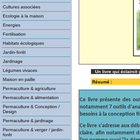
Cultures associées
Ecologie à la maison
Energies
Fertilisation
Habitats écologiques
Jardin-forêt
Jardinage
Légumes vivaces
Un livre qui éclairc
Maison en paille
Résumé :
Permaculture & agriculture
Permaculture & alimentation
Ce livre présente des ou
notamment 7 outils d'anal
Permaculture & Conception /
Design
besoins à la conception fi
Permaculture & jardinage
Ce livre s'adresse aux dé
Permaculture & verger / jardin-
claire, afin notamment d
forêt