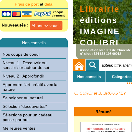
Frais de port
et
délai
Librairie
éditions
Nouveautés :
Abonnez-vous !
IMAGI
COLIBRI
Nos conseils
Association loi 1901 de Charente
Nos coups de coeur
n° siret : 524 858 198 00012
Niveau 1 : Découvrir ou
sensibiliser autour de soi
Niveau 2 : Approfondir
Nos conseils
Catégories
M
Apprendre l'art créatif avec la
nature
C. CURCI et B. BROUSTEY
Se soigner au naturel
Sélection "découvertes"
Résumé
Sélections pour un cadeau
passe-partout
Meilleures ventes