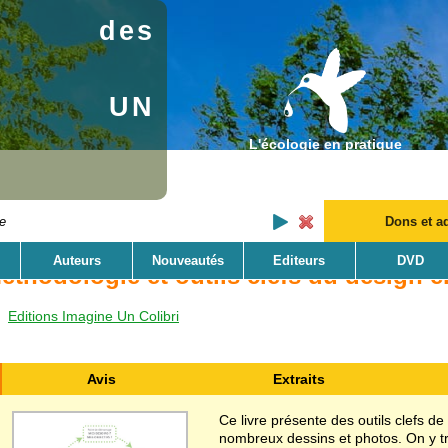
des
NE UN
L'écologie en pratique
Dons et a
Auteurs
Nouveautés
Editeurs
DVD
éthodologie et outils clefs du design 
Editions Imagine Un Colibri
Avis
Extraits
Ce livre présente des outils clefs de
nombreux dessins et photos. On y tr