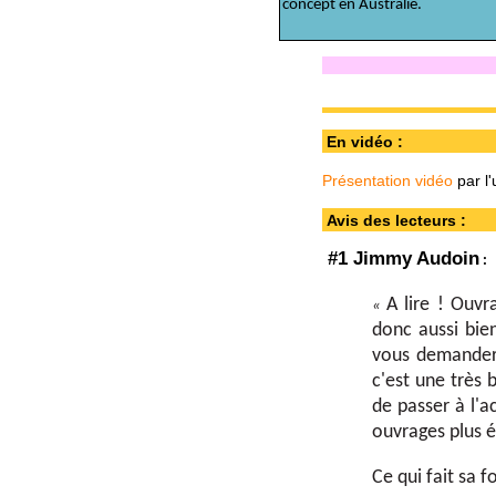
concept en Australie.
En vidéo :
Présentation vidéo
par l'
Avis des lecteurs :
#1 Jimmy Audoin
:
A lire ! Ouvr
«
donc aussi bie
vous demander 
c'est une très
de passer à l'a
ouvrages plus 
Ce qui fait sa f