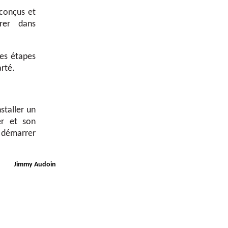
 conçus et
rer dans
es étapes
arté.
staller un
er et son
s démarrer
»
Jimmy Audoin