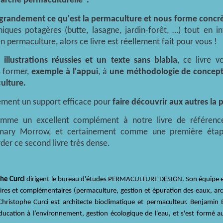
arche permaculturelle".
cit grandement ce qu'est la permaculture et nous forme concr
ques potagères (butte, lasagne, jardin-forêt, …) tout en in
permaculture, alors ce livre est réellement fait pour vous !
 illustrations réussies et un texte sans blabla
, ce livre 
s former,
exemple à l'appui
, à
une méthodologie de concepti
ulture.
rément un support efficace pour
faire découvrir aux autres la 
omme un excellent complément à notre livre de référenc
ary Morrow, et certainement comme une première étape 
er ce second livre très dense.
phe Curci
dirigent le bureau d'études PERMACULTURE DESIGN.
Son équipe 
ires et complémentaires (permaculture, gestion et épuration des eaux, arc
Christophe Curci est architecte bioclimatique et permaculteur. Benjam
éducation à l’environnement, gestion écologique de l'eau, et s'est formé