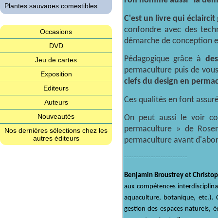
l'on nomme aussi "la dém
Plantes sauvages comestibles
C'est un livre qui éclair
Produits d'entretien
confondre avec des techni
Occasions
Régénération des écosystèmes
démarche de conception en 
DVD
Résilience
Pédagogique grâce à
des
Jeu de cartes
Santé
permaculture puis de vou
Exposition
Semences
clefs du design en permac
Editeurs
Soin des plantes
Ces qualités en font assu
Auteurs
Soin du corps
Nouveautés
On peut aussi le voir c
Sport & santé
permaculture » de Rosem
Nos dernières sélections chez les
Transition vers l'écologie
autres éditeurs
permaculture avant d'abord
Vannerie
--------------------------
Végétarisme
Verger
Benjamin Broustrey et Christo
aux compétences interdisciplina
zz - Les non classés
aquaculture, botanique, etc.).
gestion des espaces naturels, 