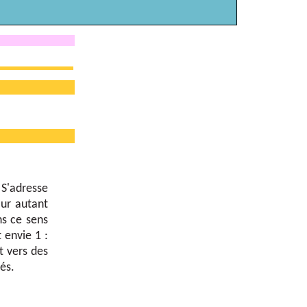
 S'adresse
our autant
s ce sens
envie 1 :
t vers des
és.