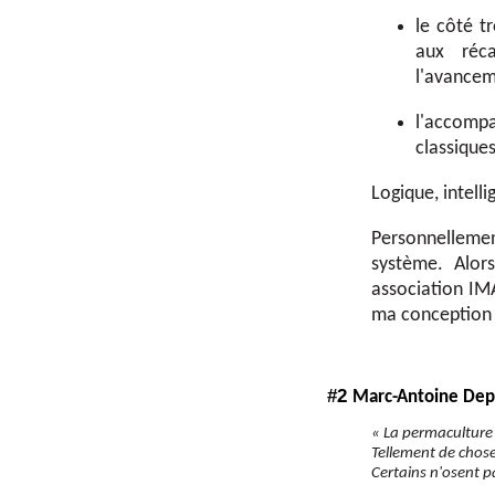
le côté t
aux réca
l'avancem
l'accompa
classiques
Logique, intell
Personnellement
système. Alor
association IM
ma conception 
#2
Marc-Antoine Dep
«
La permaculture 
Tellement de chose
Certains n'osent p