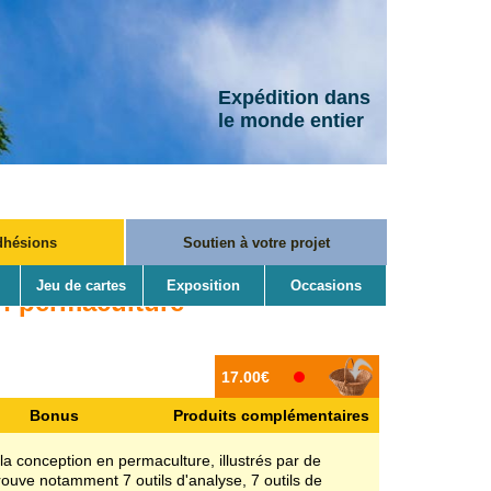
Expédition dans
le monde entier
dhésions
Soutien à votre projet
Jeu de cartes
Exposition
Occasions
en permaculture
17.00€
Bonus
Produits complémentaires
 la conception en permaculture, illustrés par de
ouve notamment 7 outils d'analyse, 7 outils de