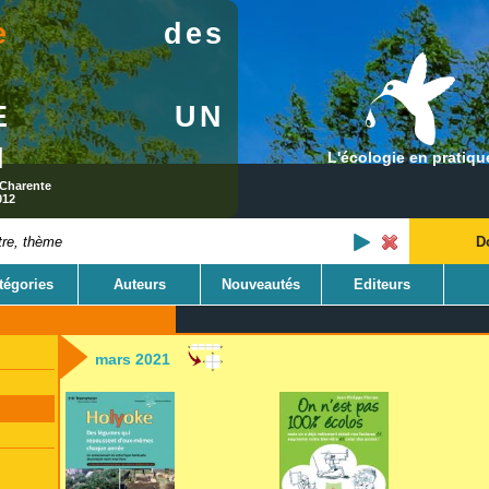
e
des
s
GINE UN
I
L'écologie en pratiqu
 Charente
012
D
tégories
Auteurs
Nouveautés
Editeurs
mars 2021