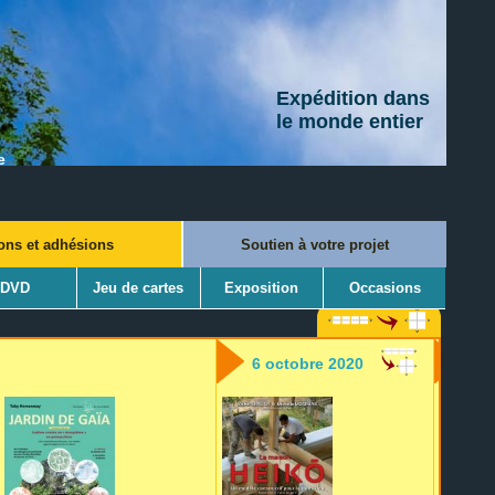
Expédition dans
le monde entier
e
ons et adhésions
Soutien à votre projet
DVD
Jeu de cartes
Exposition
Occasions
6 octobre 2020
Mai