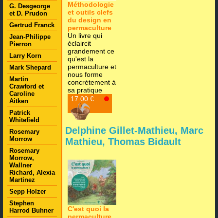
Méthodologie
G. Desgeorge
et outils clefs
et D. Prudon
du design en
Gertrud Franck
permaculture
Un livre qui
Jean-Philippe
éclaircit
Pierron
grandement ce
Larry Korn
qu'est la
permaculture et
Mark Shepard
nous forme
Martin
concrètement à
Crawford et
sa pratique
Caroline
Lire la suite
17.00 €
Aitken
Patrick
Whitefield
Delphine Gillet-Mathieu, Marc
Rosemary
Morrow
Mathieu, Thomas Bidault
Rosemary
Morrow,
Wallner
Richard, Alexia
Martinez
Sepp Holzer
Stephen
C'est quoi la
Harrod Buhner
permaculture