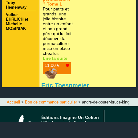
Toby
? Tome 1
Hemenway
Pour petits et
grands, une
Volker
jolie histoire
EHRLICH et
entre un enfant
Michelle
MOSINIAK
et son grand-
père qui lui fait
découvrir la
permaculture
mise en place
chez lui.
Lire la suite
11.00 €
Eric Toesnmeier
Accueil
>
Bon de commande particulier
> andre-de-bouter-bruce-king
Éditions Imagine Un Colibri
980 chemain de l'évêché
16570 MARSAC
FRANCE