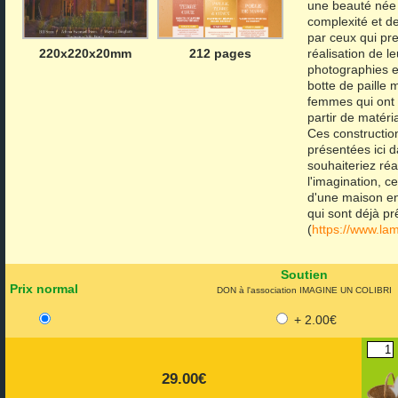
une beauté née de
complexité et de
par ceux qui pre
220x220x20mm
212 pages
réalisation de l
photographies en
botte de paille 
femmes qui ont 
partir de matéri
Ces construction
présentées ici d
souhaiteriez réa
l'imagination, c
d'une maison en
qui sont déjà pr
(
https://www.la
Soutien
Prix normal
DON à l'association IMAGINE UN COLIBRI
+ 2.00€
29.00€