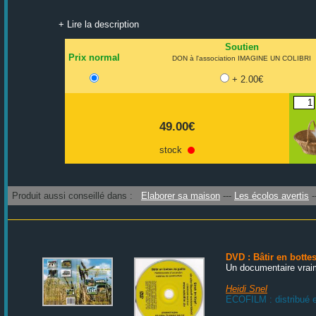
+ Lire la description
Soutien
Prix normal
DON à l'association IMAGINE UN COLIBRI
+ 2.00€
49.00€
stock
Produit aussi conseillé dans :
Elaborer sa maison
Les écolos avertis
DVD : Bâtir en bottes
Un documentaire vraim
Heidi Snel
ECOFILM : distribué e