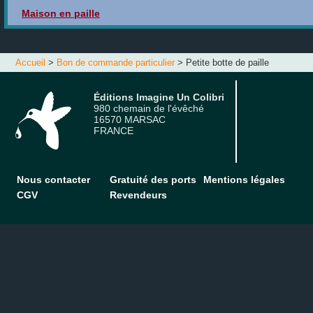
Maison en paille
Accueil
>
Bon de commande particulier
> Petite botte de paille
Éditions Imagine Un Colibri
980 chemain de l'évêché
16570 MARSAC
FRANCE
Nous contacter
Gratuité des ports
Mentions légales
CGV
Revendeurs