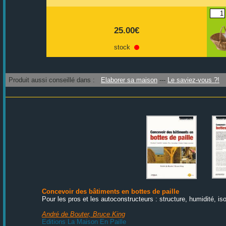
25.00€
stock
Produit aussi conseillé dans :
Elaborer sa maison
Le saviez-vous ?!
Concevoir des bâtiments en bottes de paille
Pour les pros et les autoconstructeurs : structure, humidité, is
André de Bouter, Bruce King
Editions La Maison En Paille