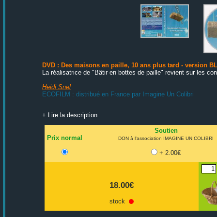
DVD : Des maisons en paille, 10 ans plus tard - version 
La réalisatrice de "Bâtir en bottes de paille" revient sur les c
Heidi Snel
ECOFILM : distribué en France par Imagine Un Colibri
+ Lire la description
Soutien
Prix normal
DON à l'association IMAGINE UN COLIBRI
+ 2.00€
18.00€
stock