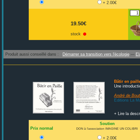
+ 2.00€
19.50€
stock
Produit aussi conseillé dans :
Démarrer sa transition vers l'écologie
El
Bâtir en paill
Une introducti
André de Bout
Editions La M
+ Lire la descr
Soutien
Prix normal
DON à l'association IMAGINE UN COLIBRI
+ 2.00€