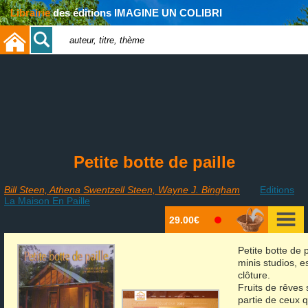
Librairie
des éditions IMAGINE UN COLIBRI
Petite botte de paille
Bill Steen, Athena Swentzell Steen, Wayne J. Bingham
Editions
La Maison En Paille
29.00€
Petite botte de 
minis studios, 
clôture.
Fruits de rêves
partie de ceux 