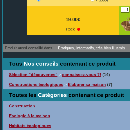
+ 5.00€
19.00€
stock
Produit aussi conseillé dans :
Pratiques, informatifs, très bien illustrés
Tous
Nos conseils
contenant ce produit
Sélection "découvertes"
>
connaissez-vous ?!
(14)
Constructions écologiques
>
Elaborer sa maison
(7)
Toutes les
Catégories
contenant ce produit
Construction
Ecologie à la maison
Habitats écologiques