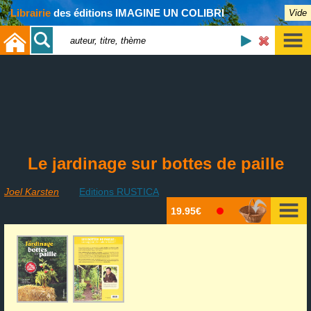
Librairie
des éditions IMAGINE UN COLIBRI
Vide
Le jardinage sur bottes de paille
Joel Karsten
Editions RUSTICA
19.95€