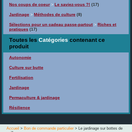
Nos coups de coeur
>
Le saviez-vous ?!
(17)
Jardinage
>
Méthodes de culture
(8)
Sélections pour un cadeau passe-partout
>
Riches et
pratiques
(17)
Toutes les
Catégories
contenant ce
produit
Autonomie
Culture sur butte
Fertilisation
Jardinage
Permaculture & jardinage
Résilience
Accueil
>
Bon de commande particulier
> Le jardinage sur bottes de