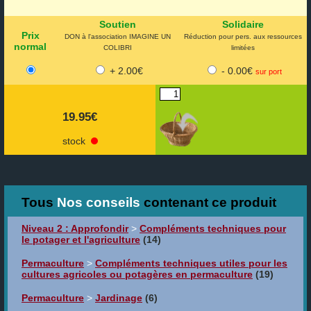
Soutien
Solidaire
Prix
DON à l'association IMAGINE UN
Réduction pour pers. aux ressources
normal
COLIBRI
limitées
+ 2.00€
- 0.00€
sur port
19.95€
stock
Tous
Nos conseils
contenant ce produit
Niveau 2 : Approfondir
>
Compléments techniques pour
le potager et l'agriculture
(14)
Permaculture
>
Compléments techniques utiles pour les
cultures agricoles ou potagères en permaculture
(19)
Permaculture
>
Jardinage
(6)